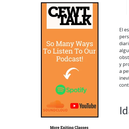
El e
per
diar
algu
obst
y pr
a pe
inev
cont
I