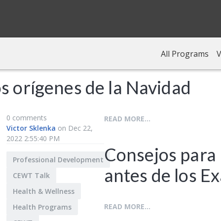
All Programs
V
s orígenes de la Navidad
0 comments
READ MORE...
Victor Sklenka
on Dec 22,
2022 2:55:40 PM
Consejos para
Professional Development
antes de los E
CEWT Talk
Health & Wellness
READ MORE...
Health Programs