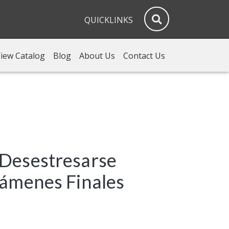
QUICKLINKS
iew Catalog
Blog
About Us
Contact Us
 Desestresarse
xámenes Finales