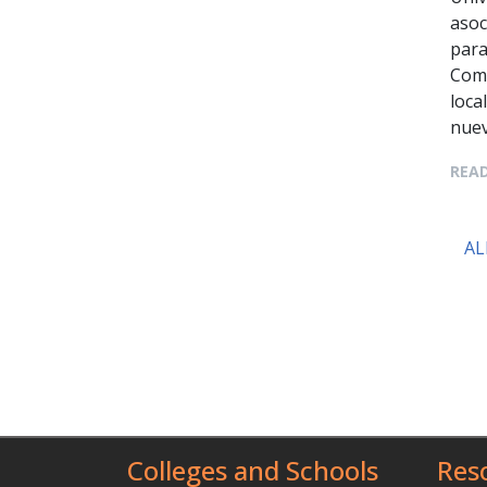
asoc
para
Comb
loca
nuev
READ
AL
Colleges and Schools
Res