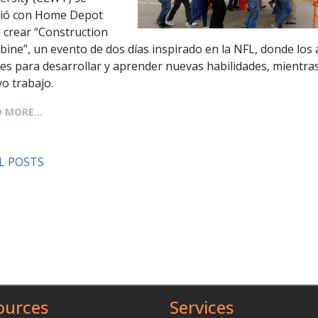
ió con Home Depot
 crear “Construction
ine”, un evento de dos días inspirado en la NFL, donde los
les para desarrollar y aprender nuevas habilidades, mientr
o trabajo.
 MORE...
L POSTS
ources
Services