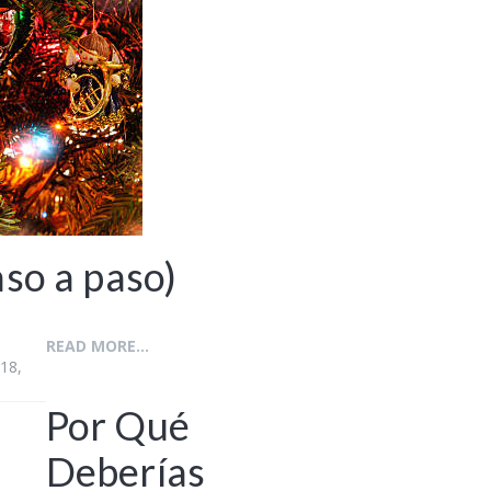
aso a paso)
READ MORE...
18,
Por Qué
Deberías