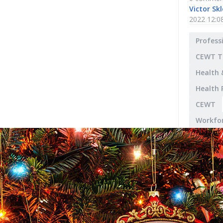
Victor Sk
2022 12:0
Profess
CEWT T
Health 
Health
CEWT
Workfor