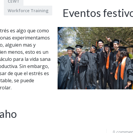
CEWT
Eventos festivo
Workforce Training
strés es algo que como
sonas experimentamos
io, alguien mas y
ien menos, esto es un
áculo para la vida sana
oductiva. Sin embargo,
sar de que el estrés es
itable, se puede
rolar.
daho
0 commen