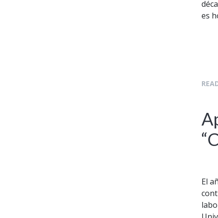
déca
es h
READ
Ap
“
El a
cont
labo
Univ